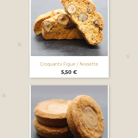
Croquants Figue / Noisette
Prix
5,50 €