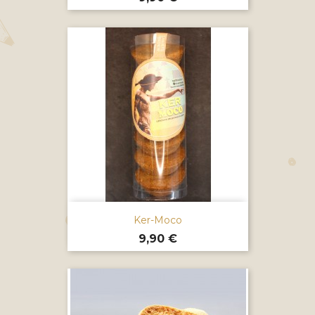
Ker-Moco
Prix
9,90 €