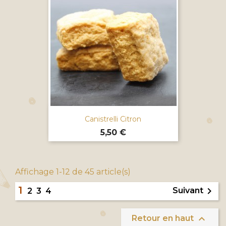
Canistrelli Citron
Prix
5,50 €
Affichage 1-12 de 45 article(s)
1

Suivant
2
3
4

Retour en haut