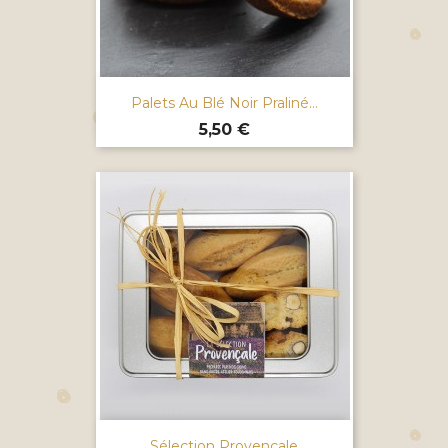
Palets Au Blé Noir Praliné...
Prix
5,50 €
Sélection Provençale