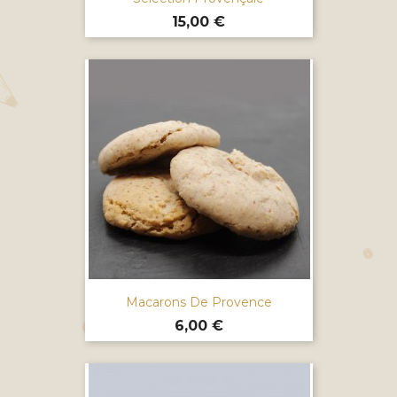
Prix
15,00 €
Macarons De Provence
Prix
6,00 €