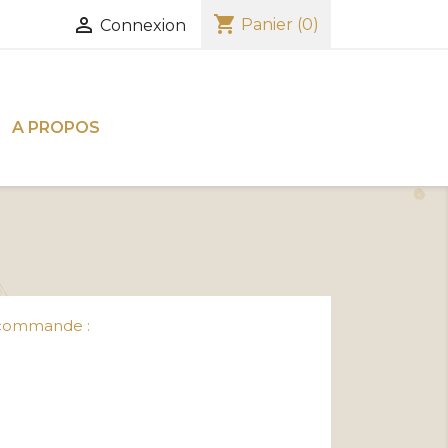
shopping_cart

Panier
(0)
Connexion
A PROPOS
re commande :