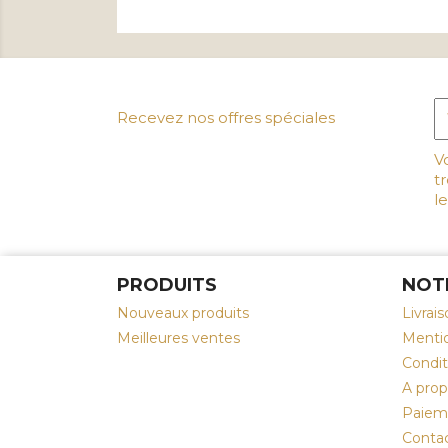
Recevez nos offres spéciales
V
t
le
PRODUITS
NOT
Nouveaux produits
Livrai
Meilleures ventes
Mentio
Conditi
A pro
Paiem
Conta